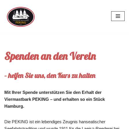
Zum
Inhalt
springen
Spenden an den Verein
– helfen Sie uns, den Kurs zu halten
Mit Ihrer Spende unterstützen Sie den Erhalt der
Viermastbark PEKING – und erhalten so ein Stück
Hamburg.
Die PEKING ist ein lebendiges Zeugnis hanseatischer
Seefahrtstradition und wurde 1911 für die Laeisz-Reederei bei